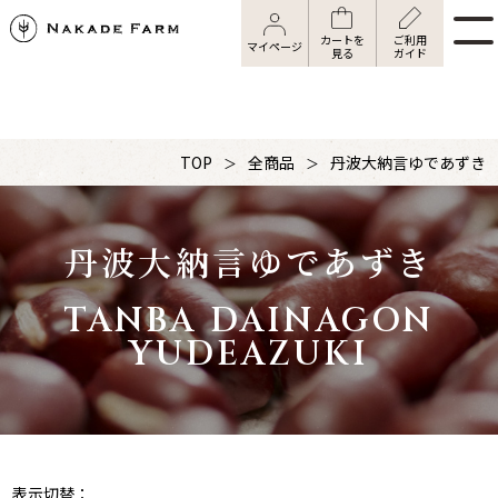
カートを
ご利用
マイページ
見る
ガイド
TOP
全商品
丹波大納言ゆであずき
丹波大納言ゆであずき
TANBA DAINAGON
YUDEAZUKI
表示切替：