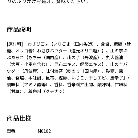
りのふりかけを是非ご賞味ください。
商品説明
[原材料] わさびごま【いりごま（国内製造）、食塩、糖類（砂
糖、オリゴ糖）わさびパウダー（還元オリゴ糖）】、山の芋ぶ
ぶあられ【もち米（国内産）、山の芋（丹波産）、丸大醤油
（大豆・小麦を含む）、昆布エキス、鰹節エキス】、山の芋パ
ウダー（丹波産）、味付海苔【乾のり（国内産）、砂糖、醤
油、食塩、本味醂、昆布、鰹節、いりこ、干しエビ、唐辛子】/
調味料（アミノ酸等）、香料、香辛料抽出物、酸味料、甘味料
（甘草）、着色料（クチナシ）
商品仕様
型番:
M0102