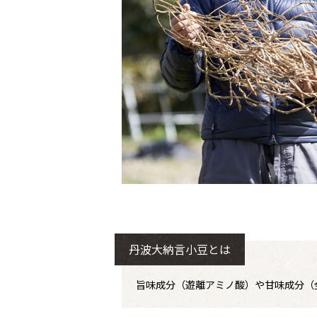
丹波大納言小豆とは
旨味成分（遊離アミノ酸）や甘味成分（