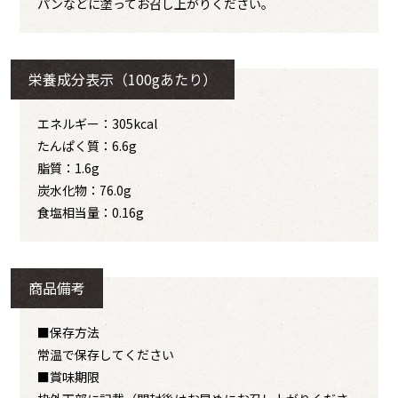
パンなどに塗ってお召し上がりください。
栄養成分表示（100gあたり）
エネルギー：305kcal
たんぱく質：6.6g
脂質：1.6g
炭水化物：76.0g
食塩相当量：0.16g
商品備考
■保存方法
常温で保存してください
■賞味期限