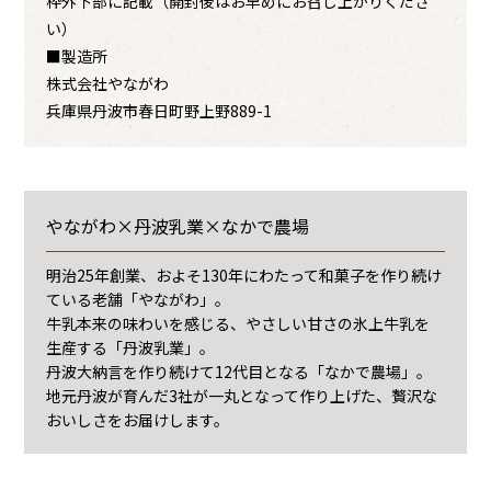
枠外下部に記載（開封後はお早めにお召し上がりくださ
い）
■製造所
株式会社やながわ
兵庫県丹波市春日町野上野889-1
やながわ×丹波乳業×なかで農場
明治25年創業、およそ130年にわたって和菓子を作り続け
ている老舗「やながわ」。
牛乳本来の味わいを感じる、やさしい甘さの氷上牛乳を
生産する「丹波乳業」。
丹波大納言を作り続けて12代目となる「なかで農場」。
地元丹波が育んだ3社が一丸となって作り上げた、贅沢な
おいしさをお届けします。