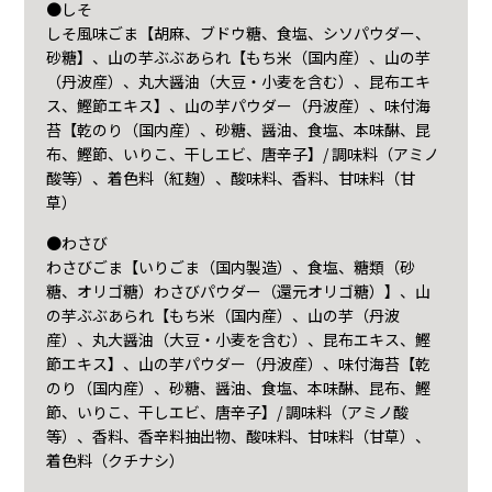
●しそ
しそ風味ごま【胡麻、ブドウ糖、食塩、シソパウダー、
砂糖】、山の芋ぶぶあられ【もち米（国内産）、山の芋
（丹波産）、丸大醤油（大豆・小麦を含む）、昆布エキ
ス、鰹節エキス】、山の芋パウダー（丹波産）、味付海
苔【乾のり（国内産）、砂糖、醤油、食塩、本味醂、昆
布、鰹節、いりこ、干しエビ、唐辛子】/ 調味料（アミノ
酸等）、着色料（紅麹）、酸味料、香料、甘味料（甘
草）
●わさび
わさびごま【いりごま（国内製造）、食塩、糖類（砂
糖、オリゴ糖）わさびパウダー（還元オリゴ糖）】、山
の芋ぶぶあられ【もち米（国内産）、山の芋（丹波
産）、丸大醤油（大豆・小麦を含む）、昆布エキス、鰹
節エキス】、山の芋パウダー（丹波産）、味付海苔【乾
のり（国内産）、砂糖、醤油、食塩、本味醂、昆布、鰹
節、いりこ、干しエビ、唐辛子】/ 調味料（アミノ酸
等）、香料、香辛料抽出物、酸味料、甘味料（甘草）、
着色料（クチナシ）